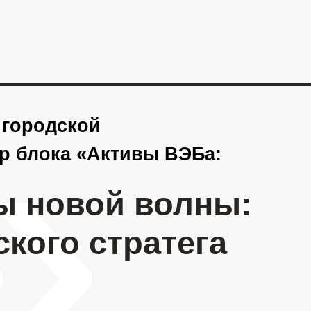
»
кой
 «Активы ВЭБа:
вой волны:
 стратега