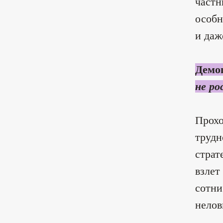
частн
особн
и даж
Демо
не ро
Прохо
трудн
страт
взлет
сотни
нелов