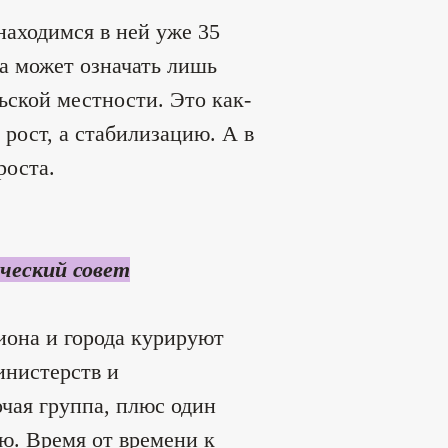
аходимся в ней уже 35
да может означать лишь
ьской местности. Это как-
 рост, а стабилизацию. А в
роста.
ический совет
иона и города курируют
инистерств и
чая группа, плюс один
лю. Время от времени к