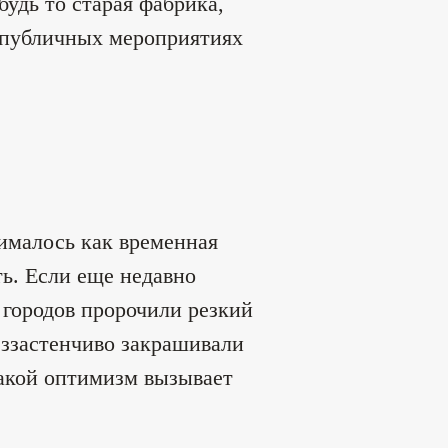
будь то старая фабрика,
а публичных мероприятиях
нималось как временная
ть. Если еще недавно
 городов пророчили резкий
еззастенчиво закрашивали
такой оптимизм вызывает