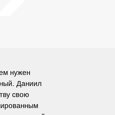
сем нужен
ьный. Даниил
тву свою
изированным