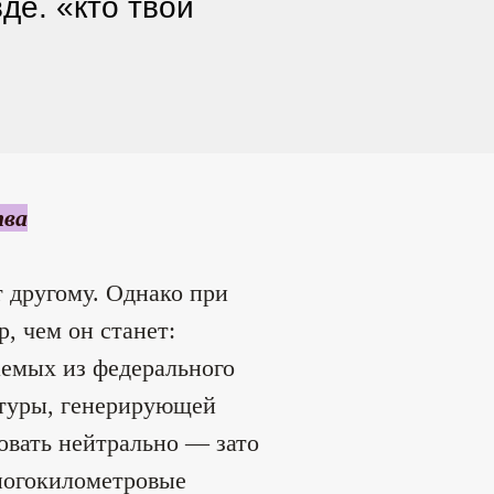
де. «кто твой
тва
т другому. Однако при
р, чем он станет:
аемых из федерального
ктуры, генерирующей
овать нейтрально — зато
многокилометровые