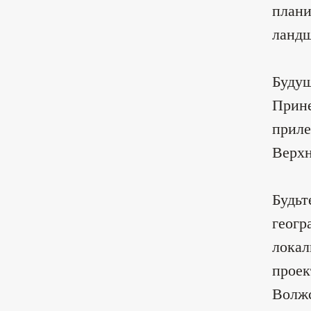
плани
ландш
Будущ
Прине
приле
Верх
Будьт
геогр
локал
проек
Волжс