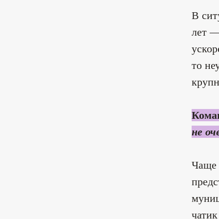
В сит
лет —
ускор
то не
крупн
Кома
не оч
Чаще 
предс
муниц
чатик