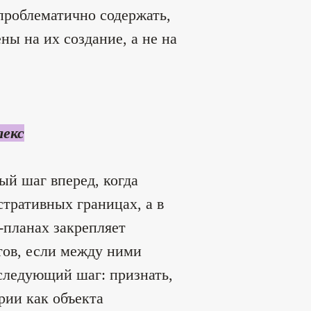
проблематично содержать,
ы на их создание, а не на
лекс
й шаг вперед, когда
тративных границах, а в
-планах закрепляет
тов, если между ними
 следующий шаг: признать,
рии как объекта