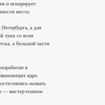
им и игнорирует
нности места.
 Петербурга, а для
й луки со всем
ска, а большой части
разработан в
ревышающих ядро
остеснялись назвать
о — мастер-планом