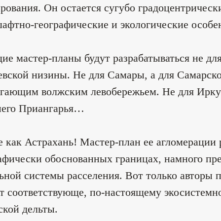
рования. Он остается сугубо градоцентрическ
афтно-географические и экологические особе
ие мастер-планы будут разрабатываться не для
вской низины. Не для Самары, а для Самарско
гающим волжским левобережьем. Не для Иркут
него Приангарья…
е как Астрахань! Мастер-план ее агломерации 
афически обоснованных границах, намного п
ьной системы расселения. Вот только авторы п
т соответствующе, по-настоящему экосистемн
кой дельты.