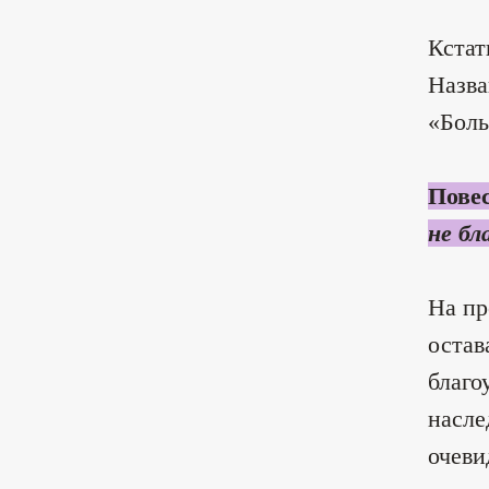
Кстат
Назва
«Боль
Пове
не бл
На пр
остав
благо
насле
очеви