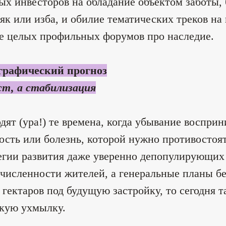
ых инвесторов на обладание объектом заботы, 
як или изба, и обилие тематических треков н
е целых профильных форумов про наследие.
графический прогноз
ст, а стабилизация
дят (ура!) те времена, когда убывание воспри
ость или болезнь, которой нужно противостоя
егии развития даже уверенно депопулирующих
 численности жителей, а генеральные планы б
 гектаров под будущую застройку, то сегодня 
кую ухмылку.