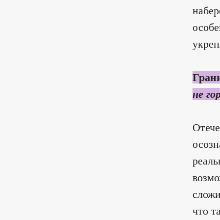
набер
особе
укреп
Гран
не го
Отече
осозн
реаль
возмо
сложи
что т